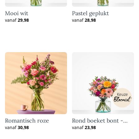
Mooi wit
Pastel geplukt
vanaf
29,98
vanaf
28,98
Romantisch roze
Rond boeket bont -
Keuze bloemist
vanaf
30,98
vanaf
23,98