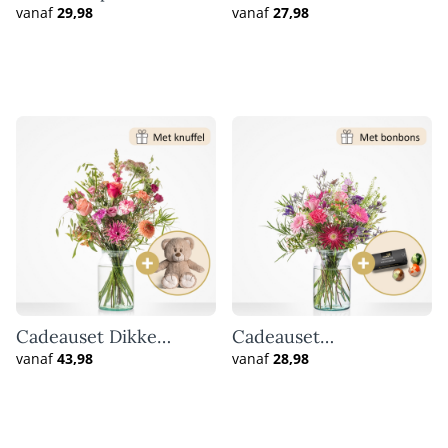
vanaf
29,98
vanaf
27,98
Cadeauset Dikke
Cadeauset
knuffel
Hartverwarmend
vanaf
43,98
vanaf
28,98